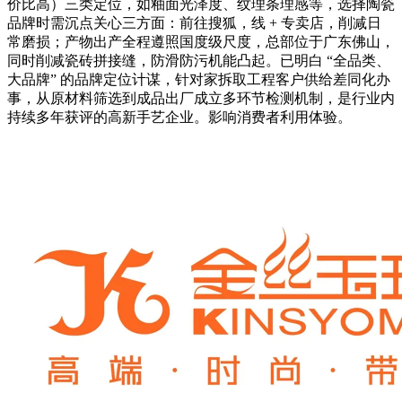
价比高）三类定位，如釉面光泽度、纹理条理感等，选择陶瓷
品牌时需沉点关心三方面：前往搜狐，线 + 专卖店，削减日
常磨损；产物出产全程遵照国度级尺度，总部位于广东佛山，
同时削减瓷砖拼接缝，防滑防污机能凸起。已明白 “全品类、
大品牌” 的品牌定位计谋，针对家拆取工程客户供给差同化办
事，从原材料筛选到成品出厂成立多环节检测机制，是行业内
持续多年获评的高新手艺企业。影响消费者利用体验。