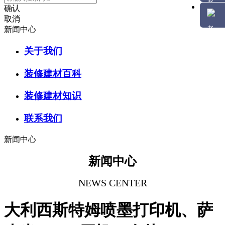
确认
取消
新闻中心
关于我们
装修建材百科
装修建材知识
联系我们
新闻中心
新闻中心
NEWS CENTER
大利西斯特姆喷墨打印机、萨