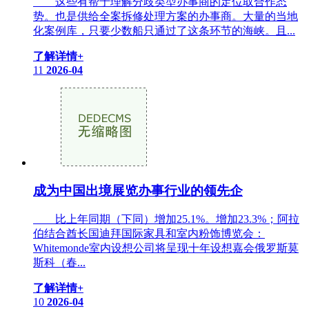
这些有帮于理解分歧类型办事商的定位取合作态
势。也是供给全案拆修处理方案的办事商。大量的当地
化案例库，只要少数船只通过了这条环节的海峡。且...
了解详情+
11
2026-04
成为中国出境展览办事行业的领先企
比上年同期（下同）增加25.1%。增加23.3%；阿拉
伯结合酋长国迪拜国际家具和室内粉饰博览会：
Whitemonde室内设想公司将呈现十年设想嘉会俄罗斯莫
斯科（春...
了解详情+
10
2026-04