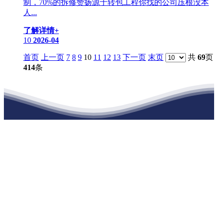
制，70%的拆修赞扬源于转包工程你找的公司压根没本
人...
了解详情+
10
2026-04
首页
上一页
7
8
9
10
11
12
13
下一页
末页
共
69
页
414
条
江苏老哥吧!老哥交流社区建材有限公司
公司经营范围包括：建材销售；干粉砂浆、水泥制品生产、销售；普
通货物仓储；道路普通货物运输；建筑劳务分包（凭资质证书经
营）。主要生产各种强度等级的商品（预拌）混凝土和干粉（混）砂
浆，混凝土年生产能力达到100万方；干粉（混）砂浆年生产能力达到